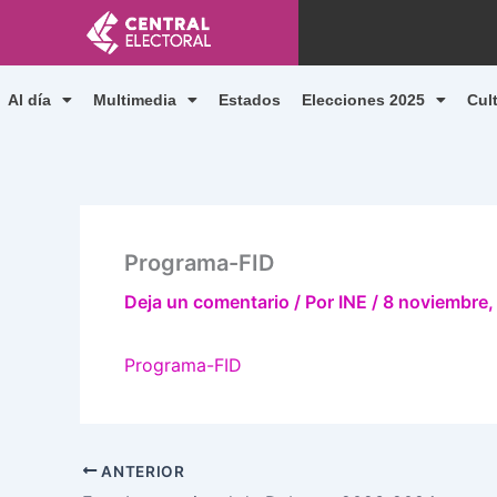
Ir
al
contenido
Al día
Multimedia
Estados
Elecciones 2025
Cul
Programa-FID
Deja un comentario
/ Por
INE
/
8 noviembre,
Programa-FID
ANTERIOR