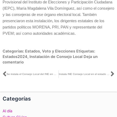
Provisional del Instituto de Elecciones y Participación Ciudadana
(IEPC), María Magdalena Vila Domínguez, así como el consejero
y las consejeras de ese órgano electoral local. También
presenciaron esta instalación, los dirigentes estatales de los
partidos políticos MORENA, PRI, PAN y representante del
PVEM; así como autoridades académicas.
Categorías:
Estados
,
Voto y Elecciones
Etiquetas:
Estados2024
,
Instalación de Consejo Local
Deja un
comentario
Ant
S
Se instala el Consejo Local del INE en Guanajuato para el Proceso Electoral 2023 -2024
Instala INE Consejo Local en el estado de Chihuahua
Categorías
Al día