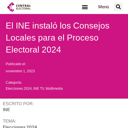
Ir
Menú
al
contenido
El INE instaló los Consejos
Locales para el Proceso
Electoral 2024
Publicado el:
noviembre 1, 2023
Categoría:
Elecciones 2024
,
INE TV
,
Multimedia
ESCRITO POR:
INE
TEMA:
Elecciones 2024