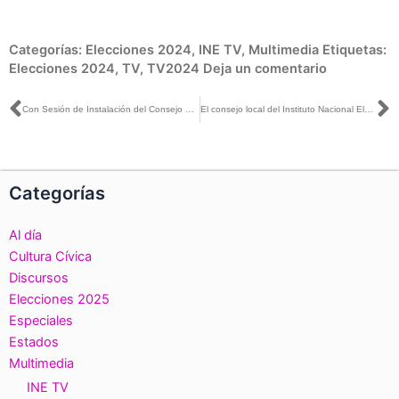
Categorías:
Elecciones 2024
,
INE TV
,
Multimedia
Etiquetas:
Elecciones 2024
,
TV
,
TV2024
Deja un comentario
Ant
S
Con Sesión de Instalación del Consejo Local, da inicio el Proceso Electoral Federal 2023-2024 en Tamaulipas
El consejo local del Instituto Nacional Electoral en Michoacán se incorpora al proceso electoral en curso
Categorías
Al día
Cultura Cívica
Discursos
Elecciones 2025
Especiales
Estados
Multimedia
INE TV