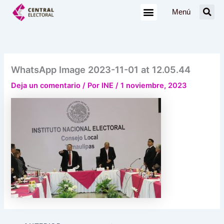
Ir
Menú
al
contenido
WhatsApp Image 2023-11-01 at 12.05.44
Deja un comentario
/ Por
INE
/
1 noviembre, 2023