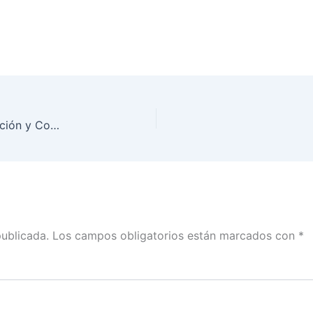
Clausura INE Tercera Reunión Regional de Planeación y Coordinación 2023-2024
publicada.
Los campos obligatorios están marcados con
*