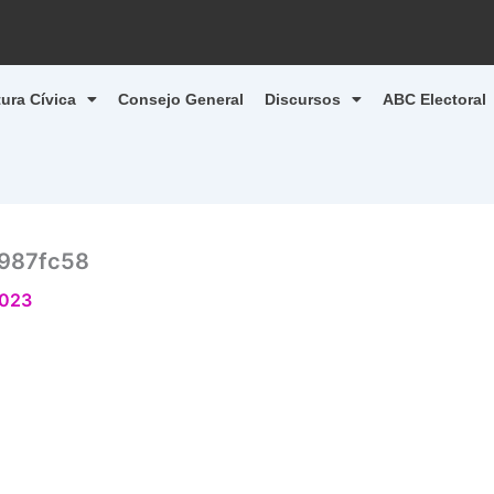
tura Cívica
Consejo General
Discursos
ABC Electoral
987fc58
2023