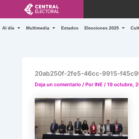
Ir
al
contenido
Al día
Multimedia
Estados
Elecciones 2025
Cul
20ab250f-2fe5-46cc-9915-f45c9
Deja un comentario
/ Por
INE
/
19 octubre, 