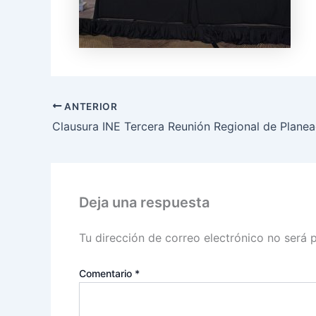
ANTERIOR
Deja una respuesta
Tu dirección de correo electrónico no será 
Comentario
*