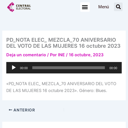
Ir
Menú
al
contenido
PD_NOTA ELEC_ MEZCLA_70 ANIVERSARIO
DEL VOTO DE LAS MUJERES 16 octubre 2023
Deja un comentario
/ Por
INE
/
16 octubre, 2023
Reproductor
00:00
00:00
de
audio
«PD_NOTA ELEC_ MEZCLA_70 ANIVERSARIO DEL VOTO
DE LAS MUJERES 16 octubre 2023». Género: Blues.
ANTERIOR