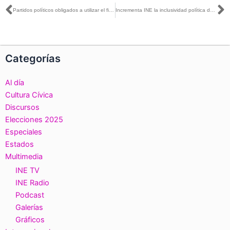
Ant
S
Partidos políticos obligados a utilizar el financiamiento público y sus remanentes para los fines establecidos en la ley
Incrementa INE la inclusividad política de la población mexicana residente en el extranjero: Pérez-Arméndariz
Categorías
Al día
Cultura Cívica
Discursos
Elecciones 2025
Especiales
Estados
Multimedia
INE TV
INE Radio
Podcast
Galerías
Gráficos