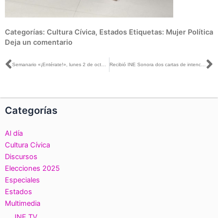
Categorías:
Cultura Cívica
,
Estados
Etiquetas:
Mujer Política
Deja un comentario
Ant
S
Semanario «¡Entérate!», lunes 2 de octubre de 2023
Recibió INE Sonora dos cartas de intención para candidaturas independientes a diputaciones federales
Categorías
Al día
Cultura Cívica
Discursos
Elecciones 2025
Especiales
Estados
Multimedia
INE TV