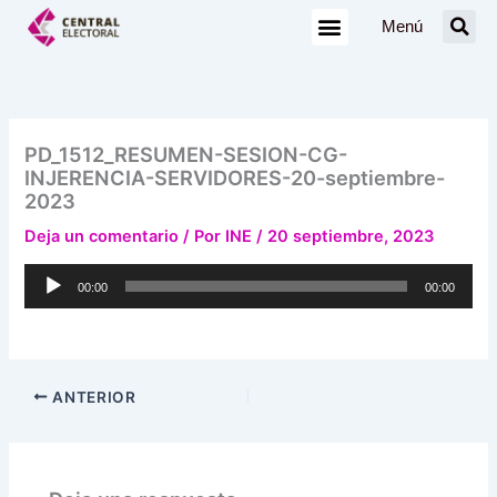
Ir
Menú
al
contenido
PD_1512_RESUMEN-SESION-CG-
INJERENCIA-SERVIDORES-20-septiembre-
2023
Deja un comentario
/ Por
INE
/
20 septiembre, 2023
Reproductor
00:00
00:00
de
audio
ANTERIOR