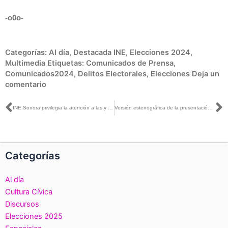
-o0o-
Categorías:
Al día
,
Destacada INE
,
Elecciones 2024
,
Multimedia
Etiquetas:
Comunicados de Prensa
,
Comunicados2024
,
Delitos Electorales
,
Elecciones
Deja un
comentario
Ant
S
INE Sonora privilegia la atención a las y los ciudadanos con discapacidad, personas adultas mayores y mujeres embarazadas
Versión estenográfica de la presentación de la obra, Glosario Electoral
Categorías
Al día
Cultura Cívica
Discursos
Elecciones 2025