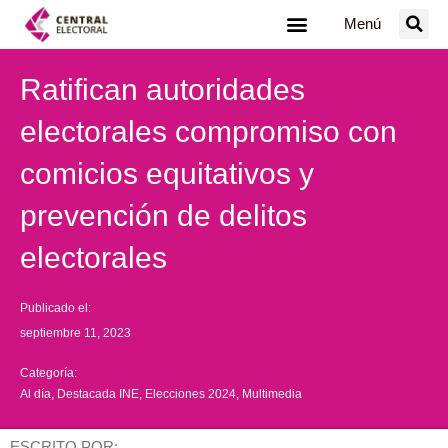
Ir
Menú
al
contenido
Ratifican autoridades
electorales compromiso con
comicios equitativos y
prevención de delitos
electorales
Publicado el:
septiembre 11, 2023
Categoría:
Al día
,
Destacada INE
,
Elecciones 2024
,
Multimedia
ESCRITO POR: