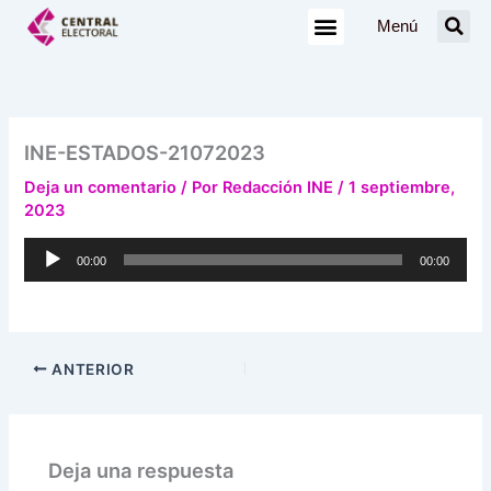
Ir
Menú
al
contenido
INE-ESTADOS-21072023
Deja un comentario
/ Por
Redacción INE
/
1 septiembre,
2023
Reproductor
00:00
00:00
de
audio
ANTERIOR
Deja una respuesta