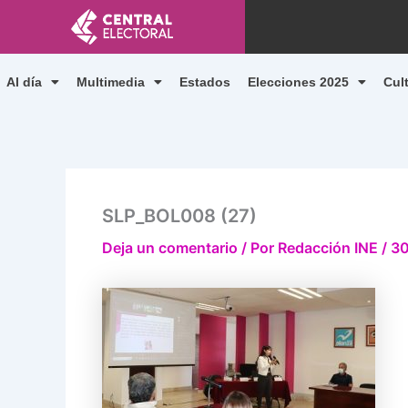
Ir
al
contenido
Al día
Multimedia
Estados
Elecciones 2025
Cul
SLP_BOL008 (27)
Deja un comentario
/ Por
Redacción INE
/
30