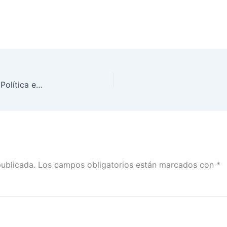
Sensibilizar sobre derechos humanos y Violencia Política en razón de Género abona a la democracia: INE San Luis Potosí
publicada.
Los campos obligatorios están marcados con
*