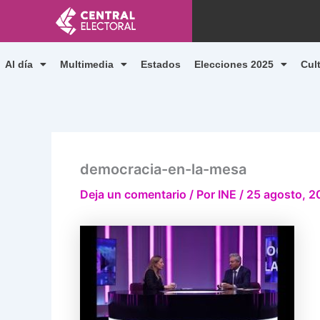
Ir
al
contenido
Al día
Multimedia
Estados
Elecciones 2025
Cul
democracia-en-la-mesa
Deja un comentario
/ Por
INE
/
25 agosto, 2