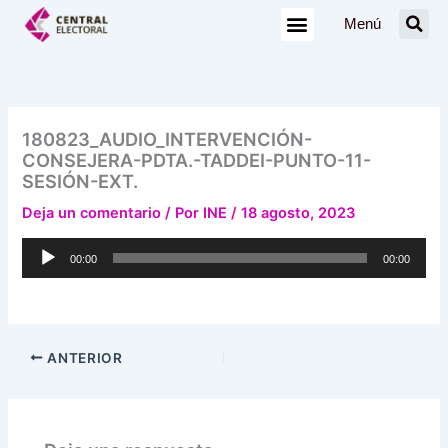
Ir
Menú
al
contenido
180823_AUDIO_INTERVENCIÓN-
CONSEJERA-PDTA.-TADDEI-PUNTO-11-
SESIÓN-EXT.
Deja un comentario
/ Por
INE
/
18 agosto, 2023
Reproductor
00:00
00:00
de
audio
ANTERIOR