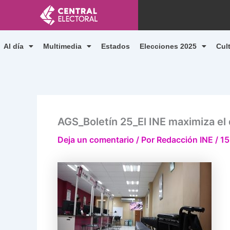
Ir
al
contenido
Al día
Multimedia
Estados
Elecciones 2025
Cul
AGS_Boletín 25_El INE maximiza el 
Deja un comentario
/ Por
Redacción INE
/
15