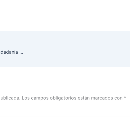
INE Aguascalientes maximiza el derecho de la ciudadanía para tramitar su Credencial para Votar
publicada.
Los campos obligatorios están marcados con
*