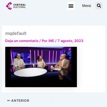
Ir
Menú
al
contenido
mqdefault
Deja un comentario
/ Por
INE
/
7 agosto, 2023
ANTERIOR