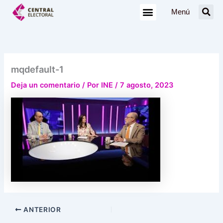
Ir
Menú
al
contenido
mqdefault-1
Deja un comentario
/ Por
INE
/
7 agosto, 2023
ANTERIOR