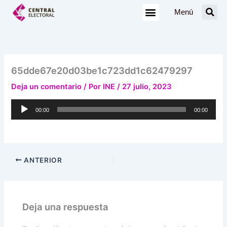
Ir
Menú
al
contenido
65dde67e20d03be1c723dd1c62479297
Deja un comentario
/ Por
INE
/
27 julio, 2023
Reproductor
00:00
00:00
de
audio
ANTERIOR
Deja una respuesta