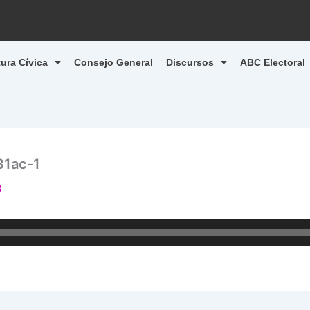
tura Cívica
Consejo General
Discursos
ABC Electoral
81ac-1
3