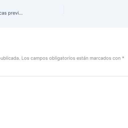
El INE emitió lineamientos para actividades políticas previas a los Procesos Electorales; el Tribunal Electoral decidirá sobre las denuncias de actos anticipados de precampaña.: Claudia Zavala con Carmen Aristegui
publicada.
Los campos obligatorios están marcados con
*