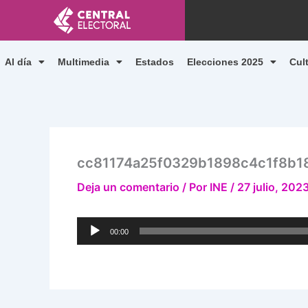
Ir
al
contenido
Al día
Multimedia
Estados
Elecciones 2025
Cul
cc81174a25f0329b1898c4c1f8b1
Deja un comentario
/ Por
INE
/
27 julio, 202
Reproductor
00:00
de
audio