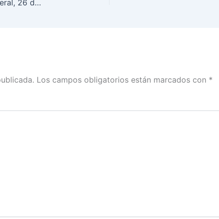
Guía de la Sesión Extraordinaria del Consejo General, 26 de julio de 2023
publicada.
Los campos obligatorios están marcados con
*