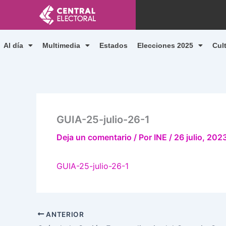
Ir
al
contenido
Al día
Multimedia
Estados
Elecciones 2025
Cul
GUIA-25-julio-26-1
Deja un comentario
/ Por
INE
/
26 julio, 202
GUIA-25-julio-26-1
ANTERIOR