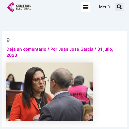
Ir
Menú
al
contenido
9
Deja un comentario
/ Por
Juan José García
/
31 julio,
2023