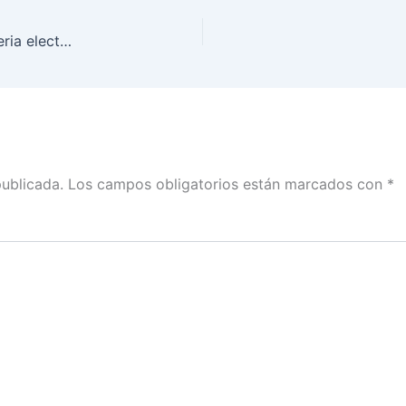
Tanto la Constitución como la legislación en materia electoral, imponen el deber de neutralidad a los servidores públicos: Claudia Zavala con Adriana Pérez Cañedo
publicada.
Los campos obligatorios están marcados con
*