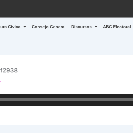
tura Cívica
Consejo General
Discursos
ABC Electoral
f2938
3