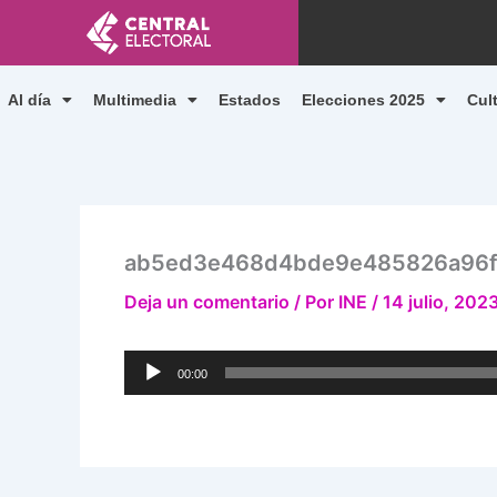
Ir
al
contenido
Al día
Multimedia
Estados
Elecciones 2025
Cul
ab5ed3e468d4bde9e485826a96f
Deja un comentario
/ Por
INE
/
14 julio, 202
Reproductor
00:00
de
audio