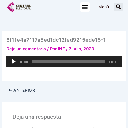
Ir
Menú
al
contenido
6f11e4a7117a5ed1dc12fed9215ede15-1
Deja un comentario
/ Por
INE
/
7 julio, 2023
Reproductor
00:00
00:00
de
audio
ANTERIOR
Deja una respuesta