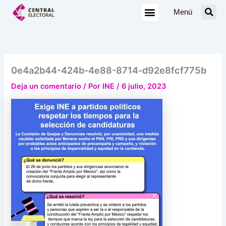
Ir
Menú
al
contenido
0e4a2b44-424b-4e88-8714-d92e8fcf775b
Deja un comentario
/ Por
INE
/
6 julio, 2023