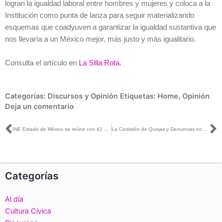
logran la igualdad laboral entre hombres y mujeres y coloca a la
Institución como punta de lanza para seguir materializando
esquemas que coadyuven a garantizar la igualdad sustantiva que
nos llevaría a un México mejor, más justo y más igualitario.
Consulta el artículo en
La Silla Rota.
Categorías:
Discursos y Opinión
Etiquetas:
Home
,
Opinión
Deja un comentario
Ant
S
INE Estado de México se reúne con 41 vocalías de Organización Electoral Distrital con miras a 2024
La Comisión de Quejas y Denuncias no resuelve de fondo, es el Tribunal Electoral quien definirá si existen infracciones a la ley: Uuc-kib Espadas
Categorías
Al día
Cultura Cívica