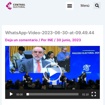
Ir
Menú
al
contenido
WhatsApp-Video-2023-06-30-at-09.49.44
Deja un comentario
/ Por
INE
/
30 junio, 2023
Reproductor
de
vídeo
00:00
01:10