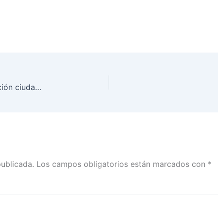
Realiza INE Tabasco foro estatal sobre participación ciudadana
publicada.
Los campos obligatorios están marcados con
*