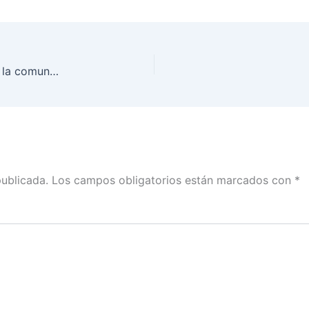
INE BCS llevó a cabo con éxito el foro estatal de la comunidad de reflexión sobre la participación ciudadana en el proceso electoral
publicada.
Los campos obligatorios están marcados con
*