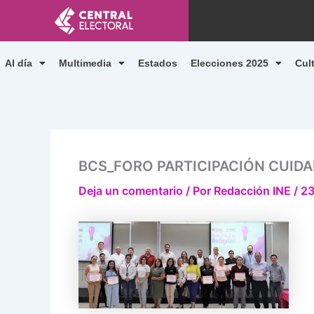
Ir
al
contenido
Al día
Multimedia
Estados
Elecciones 2025
Cul
BCS_FORO PARTICIPACIÓN CUID
Deja un comentario
/ Por
Redacción INE
/
23