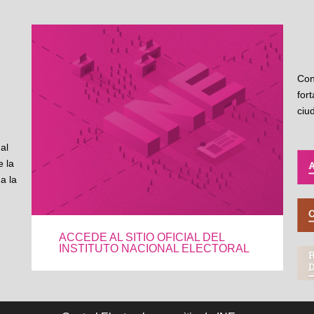
Con
for
ciu
al
 la
a la
ACCEDE AL SITIO OFICIAL DEL
INSTITUTO NACIONAL ELECTORAL