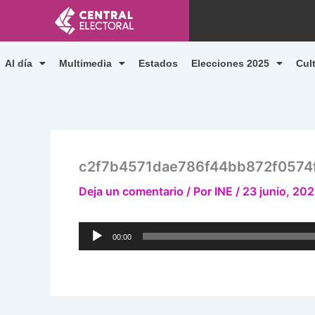
Ir
al
contenido
Al día
Multimedia
Estados
Elecciones 2025
Cul
c2f7b4571dae786f44bb872f0574
Deja un comentario
/ Por
INE
/
23 junio, 20
Reproductor
00:00
de
audio