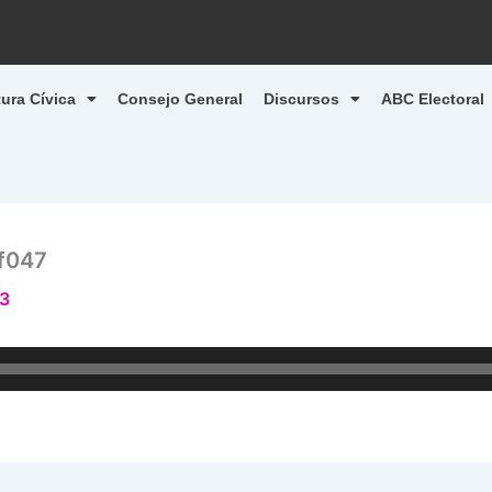
tura Cívica
Consejo General
Discursos
ABC Electoral
f047
23