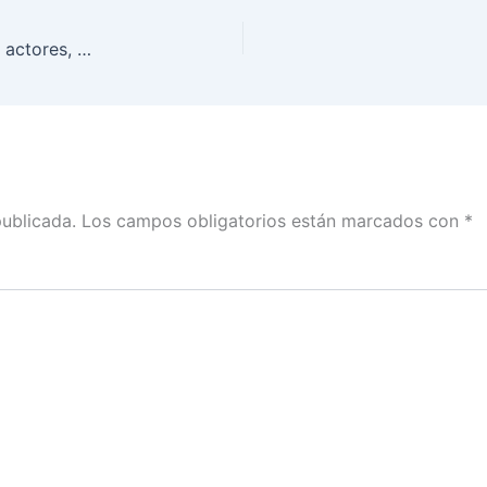
El INE como árbitro, da seguimiento de todos los actores, no solo de una fuerza política: Claudia Zavala con Alicia Salgado
publicada.
Los campos obligatorios están marcados con
*