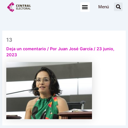
Ir
Menú
al
contenido
13
Deja un comentario
/ Por
Juan José García
/
23 junio,
2023