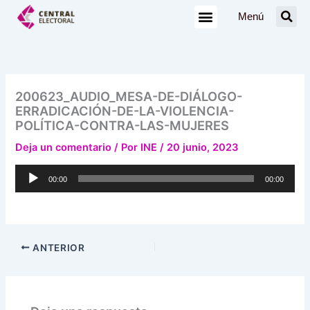
Ir
Menú
al
contenido
200623_AUDIO_MESA-DE-DIÁLOGO-
ERRADICACIÓN-DE-LA-VIOLENCIA-
POLÍTICA-CONTRA-LAS-MUJERES
Deja un comentario
/ Por
INE
/
20 junio, 2023
Reproductor
00:00
00:00
de
audio
ANTERIOR