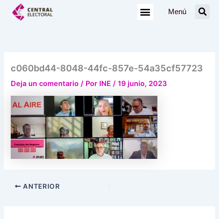
Ir
Menú
al
contenido
c060bd44-8048-44fc-857e-54a35cf57723
Deja un comentario
/ Por
INE
/
19 junio, 2023
ANTERIOR