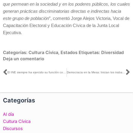
que permean en la sociedad y en los poderes públicos, los cuales
generan prácticas discriminatorias directas e indirectas hacia
este grupo de población
”, comentó Jorge Alejos Victoria, Vocal de
Capacitación Electoral y Educación Cívica de la Junta Local
Ejecutiva.
Categorías:
Cultura Cívica
,
Estados
Etiquetas:
Diversidad
Deja un comentario
Ant
S
El INE siempre ha ejercido su función como árbitro imparcial e independiente, sin injerencia de algún tipo: Claudia Zavala con Guillermo Ortega
Democracia en la Mesa: Inician los trabajos del Proceso Electoral Federal 23-24
Categorías
Al día
Cultura Cívica
Discursos