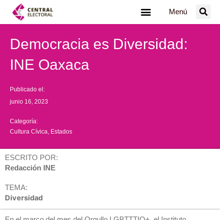
Ir
Menú
al
contenido
Democracia es Diversidad:
INE Oaxaca
Publicado el:
junio 16, 2023
Categoría:
Cultura Cívica
,
Estados
ESCRITO POR:
Redacción INE
TEMA:
Diversidad
En el marco del mes del Orgullo LGBTTTIQ+, el Instituto