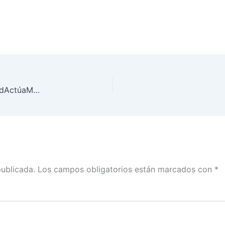
Inauguración del Proceso Formativo de #JuventudActúaMX 2023
publicada.
Los campos obligatorios están marcados con
*