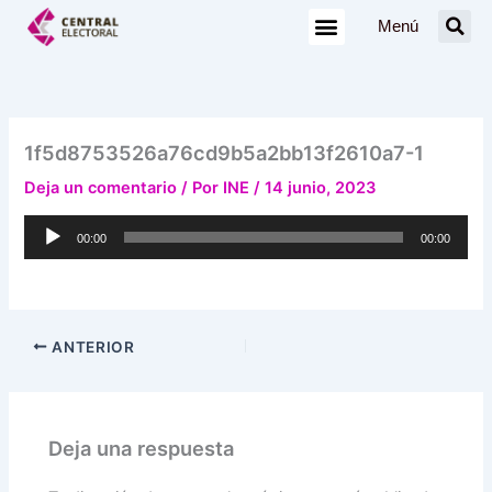
Ir
Menú
al
contenido
1f5d8753526a76cd9b5a2bb13f2610a7-1
Deja un comentario
/ Por
INE
/
14 junio, 2023
Reproductor
00:00
00:00
de
audio
ANTERIOR
Deja una respuesta