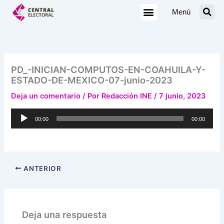
Ir
Menú
al
contenido
PD_-INICIAN-COMPUTOS-EN-COAHUILA-Y-
ESTADO-DE-MEXICO-07-junio-2023
Deja un comentario
/ Por
Redacción INE
/
7 junio, 2023
Reproductor
00:00
00:00
de
audio
ANTERIOR
Deja una respuesta