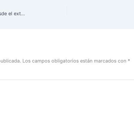
Más de 3 mil mexicanas y mexicanos votaron desde el extranjero en las elecciones 2023
publicada.
Los campos obligatorios están marcados con
*