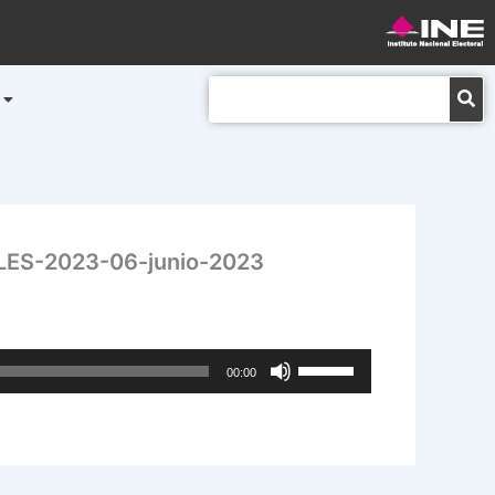
Buscar
S-2023-06-junio-2023
Utiliza
00:00
las
teclas
de
flecha