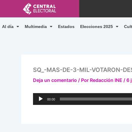
Ir
al
contenido
Al día
Multimedia
Estados
Elecciones 2025
Cul
SQ_-MAS-DE-3-MIL-VOTARON-DE
Deja un comentario
/ Por
Redacción INE
/
6 
Reproductor
00:00
de
audio