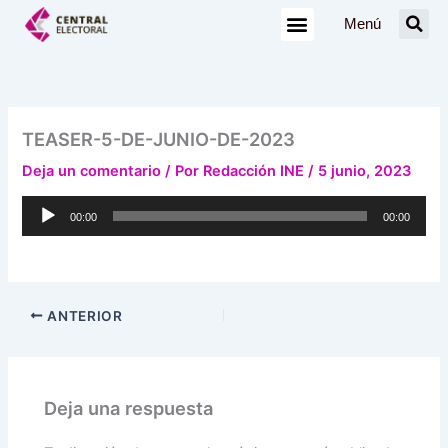
Ir
Menú
al
contenido
TEASER-5-DE-JUNIO-DE-2023
Deja un comentario
/ Por
Redacción INE
/
5 junio, 2023
Reproductor
00:00
00:00
de
audio
ANTERIOR
Deja una respuesta