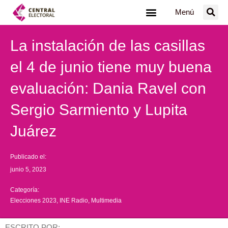
Ir
Menú
al
contenido
La instalación de las casillas
el 4 de junio tiene muy buena
evaluación: Dania Ravel con
Sergio Sarmiento y Lupita
Juárez
Publicado el:
junio 5, 2023
Categoría:
Elecciones 2023
,
INE Radio
,
Multimedia
ESCRITO POR: