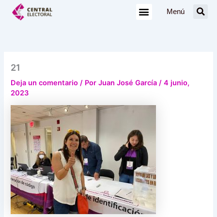
Ir
Menú
al
contenido
21
Deja un comentario
/ Por
Juan José García
/
4 junio,
2023