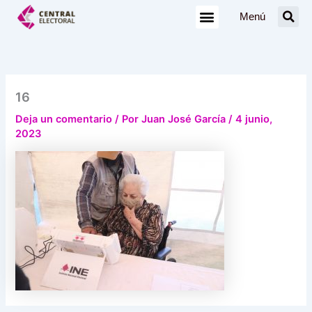
Ir
Menú
al
contenido
16
Deja un comentario
/ Por
Juan José García
/
4 junio,
2023