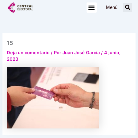
Ir
Menú
al
contenido
15
Deja un comentario
/ Por
Juan José García
/
4 junio,
2023