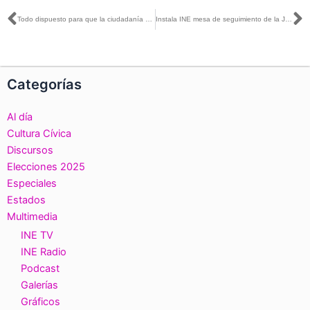
Ant
S
Todo dispuesto para que la ciudadanía de Coahuila y el Estado de México salga a votar mañana
Instala INE mesa de seguimiento de la Jornada Electoral
Categorías
Al día
Cultura Cívica
Discursos
Elecciones 2025
Especiales
Estados
Multimedia
INE TV
INE Radio
Podcast
Galerías
Gráficos