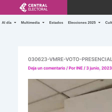
Ir
al
contenido
Al día
Multimedia
Estados
Elecciones 2025
Cul
030623-VMRE-VOTO-PRESENCIAL
Deja un comentario
/ Por
INE
/
3 junio, 2023
Reproductor
de
vídeo