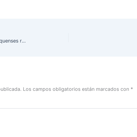
Todo listo para que las y los coahuilenses y mexiquenses residentes en el extranjero voten de manera presencial en las Elecciones 2023
publicada.
Los campos obligatorios están marcados con
*