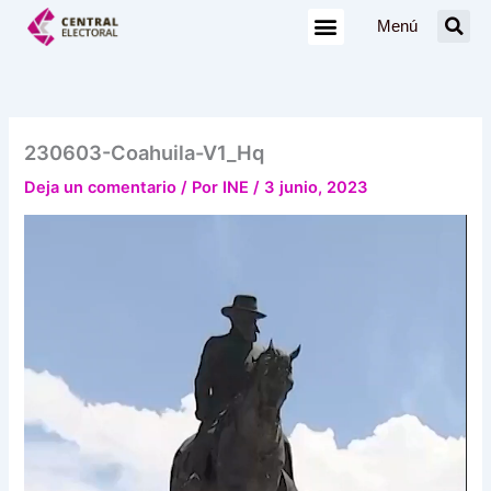
Ir
Menú
al
contenido
230603-Coahuila-V1_Hq
Deja un comentario
/ Por
INE
/
3 junio, 2023
Reproductor
de
vídeo