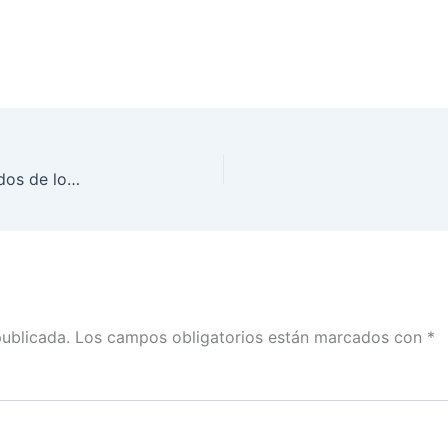
Selección de las Muestras para los Conteos Rápidos de los Procesos Electorales Locales 2022-2023.
publicada.
Los campos obligatorios están marcados con
*