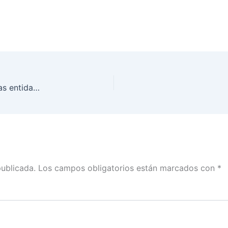
El INE revisa todos los cambios de domicilio en las entidades próximas a celebrar elecciones locales mediante la aplicación de criterios estadísticos
publicada.
Los campos obligatorios están marcados con
*