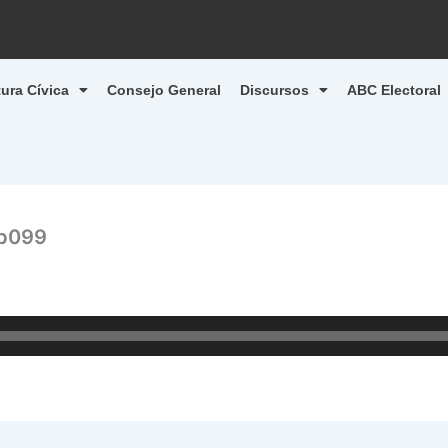
tura Cívica
Consejo General
Discursos
ABC Electoral
b099