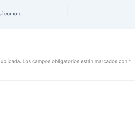
Al INE le corresponde la instalación de casillas, así como integrarlas con las y los funcionarios requeridos: Martín Faz con Mario González
publicada.
Los campos obligatorios están marcados con
*