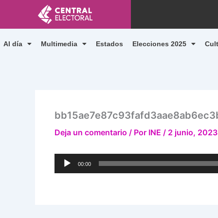
Ir
al
contenido
Al día
Multimedia
Estados
Elecciones 2025
Cul
bb15ae7e87c93fafd3aae8ab6ec3
Deja un comentario
/ Por
INE
/
2 junio, 2023
Reproductor
00:00
de
audio