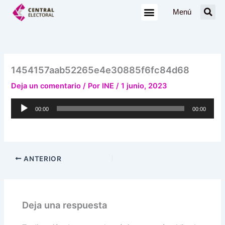
Ir
Menú
al
contenido
1454157aab52265e4e30885f6fc84d68
Deja un comentario
/ Por
INE
/
1 junio, 2023
Reproductor
00:00
00:00
de
audio
ANTERIOR
Deja una respuesta