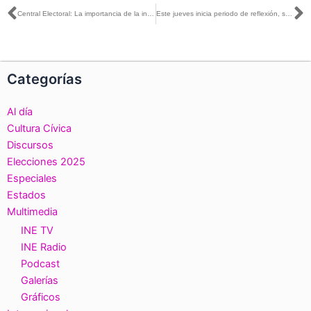
Ant
S
Central Electoral: La importancia de la innovación pública
Este jueves inicia periodo de reflexión, se deberá suspender la propaganda en Coahuila y Estado de México
Categorías
Al día
Cultura Cívica
Discursos
Elecciones 2025
Especiales
Estados
Multimedia
INE TV
INE Radio
Podcast
Galerías
Gráficos